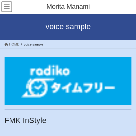
コ
ナ
Morita Manami
ン
ビ
テ
ゲ
ン
ー
voice sample
ツ
シ
へ
ョ
ス
ン
HOME
voice sample
キ
に
ッ
移
プ
動
FMK InStyle